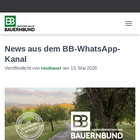
N
A
V
I
News aus dem BB-WhatsApp-
G
Kanal
A
T
Veröffentlicht von
neubauer
am
13. Mai 2026
I
O
N
U
M
S
C
H
A
L
T
E