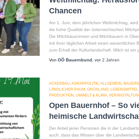
Chancen
Am 1. Juni, dem jährlichen Weltmilchtag, wird
die hohe Qualität der österreichischen Milchp
Die Milchbäuerinnen und Milchbauern in Oberö
mit ihrer täglichen Arbeit einen wesentlichen
zum Erhalt der Kulturlandschaft. Milch ist ein
Von
OÖ Bauernbund
, vor
2 Jahren
ACKERBAU
AGRARPOLITIK
ALLGEMEIN
BAUER
LÄNDLICHER RAUM
GRÜNLAND
LEBENSMITTE
PRODUKTION
UMWELT & KLIMA
VERANSTALTUN
Open Bauernhof – So vielf
heimische Landwirtscha
Der Anteil jener Personen die in der Landwirt
auch, dass das Wissen über die Landwirtsch