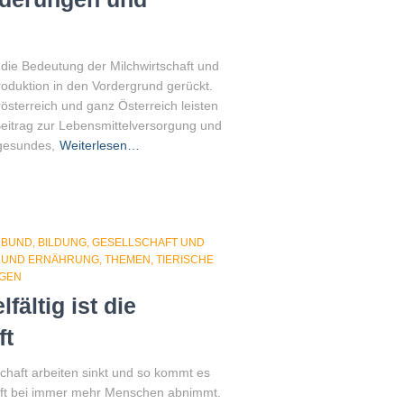
 die Bedeutung der Milchwirtschaft und
roduktion in den Vordergrund gerückt.
sterreich und ganz Österreich leisten
 Beitrag zur Lebensmittelversorgung und
 gesundes,
Weiterlesen…
NBUND
BILDUNG
GESELLSCHAFT UND
L UND ERNÄHRUNG
THEMEN
TIERISCHE
GEN
ältig ist die
ft
schaft arbeiten sinkt und so kommt es
aft bei immer mehr Menschen abnimmt.