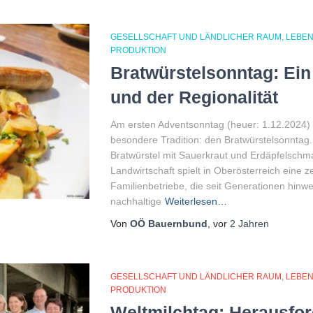
GESELLSCHAFT UND LÄNDLICHER RAUM
LEBEN
PRODUKTION
Bratwürstelsonntag: Ei
und der Regionalität
Am ersten Adventsonntag (heuer: 1.12.2024) g
besondere Tradition: den Bratwürstelsonntag.
Bratwürstel mit Sauerkraut und Erdäpfelschma
Landwirtschaft spielt in Oberösterreich eine z
Familienbetriebe, die seit Generationen hinw
nachhaltige
Weiterlesen…
Von
OÖ Bauernbund
, vor
2 Jahren
GESELLSCHAFT UND LÄNDLICHER RAUM
LEBEN
PRODUKTION
Weltmilchtag: Herausfo