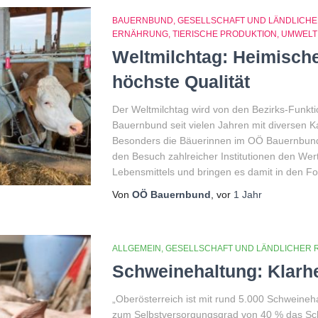
BAUERNBUND
GESELLSCHAFT UND LÄNDLICH
ERNÄHRUNG
TIERISCHE PRODUKTION
UMWELT 
Weltmilchtag: Heimische
höchste Qualität
Der Weltmilchtag wird von den Bezirks-Funkt
Bauernbund seit vielen Jahren mit diversen
Besonders die Bäuerinnen im OÖ Bauernbund
den Besuch zahlreicher Institutionen den Wert 
Lebensmittels und bringen es damit in den F
Von
OÖ Bauernbund
, vor
1 Jahr
ALLGEMEIN
GESELLSCHAFT UND LÄNDLICHER 
Schweinehaltung: Klarhei
„Oberösterreich ist mit rund 5.000 Schweineh
zum Selbstversorgungsgrad von 40 % das S