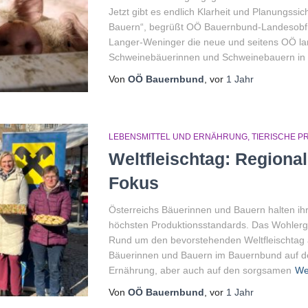
Jetzt gibt es endlich Klarheit und Planungssi
Bauern“, begrüßt OÖ Bauernbund-Landesobfr
Langer-Weninger die neue und seitens OÖ lan
Schweinebäuerinnen und Schweinebauern in 
Von
OÖ Bauernbund
, vor
1 Jahr
LEBENSMITTEL UND ERNÄHRUNG
TIERISCHE P
Weltfleischtag: Regional
Fokus
Österreichs Bäuerinnen und Bauern halten ihr
höchsten Produktionsstandards. Das Wohlergeh
Rund um den bevorstehenden Weltfleischtag
Bäuerinnen und Bauern im Bauernbund auf de
Ernährung, aber auch auf den sorgsamen
We
Von
OÖ Bauernbund
, vor
1 Jahr