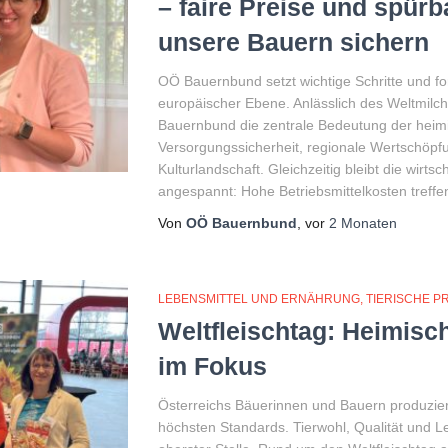
– faire Preise und spürb
unsere Bauern sichern
OÖ Bauernbund setzt wichtige Schritte und f
europäischer Ebene. Anlässlich des Weltmilch
Bauernbund die zentrale Bedeutung der heimis
Versorgungssicherheit, regionale Wertschöpf
Kulturlandschaft. Gleichzeitig bleibt die wirtsc
angespannt: Hohe Betriebsmittelkosten treffen
Von
OÖ Bauernbund
, vor
2 Monaten
LEBENSMITTEL UND ERNÄHRUNG
TIERISCHE P
Weltfleischtag: Heimisc
im Fokus
Österreichs Bäuerinnen und Bauern produziere
höchsten Standards. Tierwohl, Qualität und L