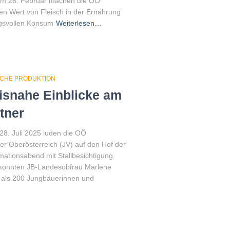
 am 26. Februar machen die OÖ
n Wert von Fleisch in der Ernährung
ngsvollen Konsum
Weiterlesen…
SCHE PRODUKTION
isnahe Einblicke am
tner
8. Juli 2025 luden die OÖ
er Oberösterreich (JV) auf den Hof der
ationsabend mit Stallbesichtigung.
 konnten JB-Landesobfrau Marlene
als 200 Jungbäuerinnen und