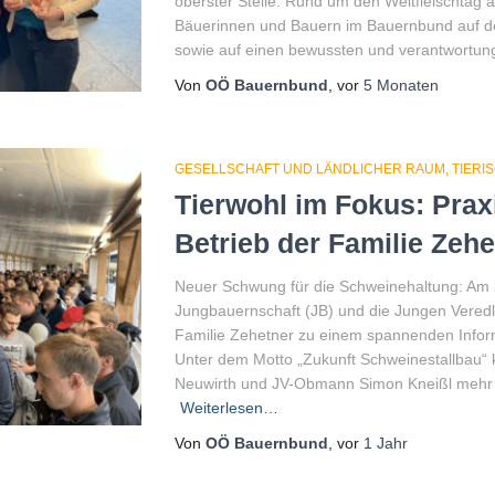
oberster Stelle. Rund um den Weltfleischtag
Bäuerinnen und Bauern im Bauernbund auf de
sowie auf einen bewussten und verantwortu
Von
OÖ Bauernbund
, vor
5 Monaten
GESELLSCHAFT UND LÄNDLICHER RAUM
TIERI
Tierwohl im Fokus: Prax
Betrieb der Familie Zehe
Neuer Schwung für die Schweinehaltung: Am 2
Jungbauernschaft (JB) und die Jungen Veredl
Familie Zehetner zu einem spannenden Inform
Unter dem Motto „Zukunft Schweinestallbau“
Neuwirth und JV-Obmann Simon Kneißl mehr 
Weiterlesen…
Von
OÖ Bauernbund
, vor
1 Jahr