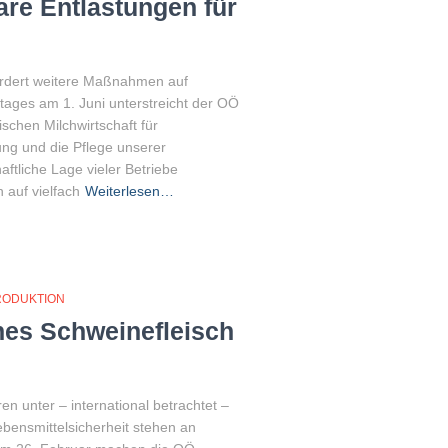
are Entlastungen für
ordert weitere Maßnahmen auf
tages am 1. Juni unterstreicht der OÖ
chen Milchwirtschaft für
ung und die Pflege unserer
haftliche Lage vieler Betriebe
 auf vielfach
Weiterlesen…
RODUKTION
hes Schweinefleisch
n unter – international betrachtet –
ebensmittelsicherheit stehen an