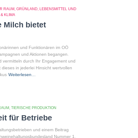
ER RAUM
GRÜNLAND
LEBENSMITTEL UND
& KLIMA
 Milch bietet
ionärinnen und Funktionären im OÖ
 Kampagnen und Aktionen begangen.
 vermitteln durch Ihr Engagement und
dieses in jederlei Hinsicht wertvollen
okus
Weiterlesen…
RAUM
TIERISCHE PRODUKTION
t für Betriebe
altungsbetrieben und einem Beitrag
chweinehaltungsbundesland Nummer 1.