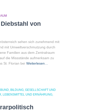
RAUM
 Diebstahl von
berösterreich sehen sich zunehmend mit
und mit Umweltverschmutzung durch
ffene Familien aus dem Zentralraum
auf die Missstände aufmerksam zu
 St. Florian bei
Weiterlesen…
NBUND
BILDUNG
GESELLSCHAFT UND
R
LEBENSMITTEL UND ERNÄHRUNG
arpolitisch