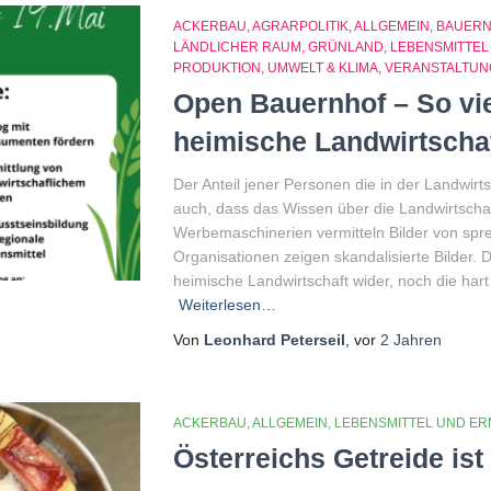
ACKERBAU
AGRARPOLITIK
ALLGEMEIN
BAUER
LÄNDLICHER RAUM
GRÜNLAND
LEBENSMITTE
PRODUKTION
UMWELT & KLIMA
VERANSTALTUN
Open Bauernhof – So vielf
heimische Landwirtscha
Der Anteil jener Personen die in der Landwirt
auch, dass das Wissen über die Landwirtsch
Werbemaschinerien vermitteln Bilder von spr
Organisationen zeigen skandalisierte Bilder. 
heimische Landwirtschaft wider, noch die har
Weiterlesen…
Von
Leonhard Peterseil
, vor
2 Jahren
ACKERBAU
ALLGEMEIN
LEBENSMITTEL UND E
Österreichs Getreide ist