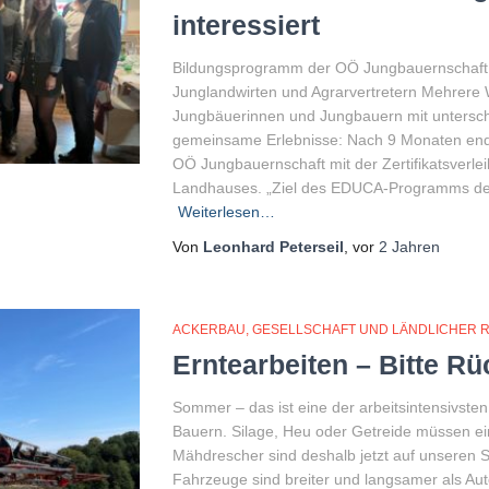
interessiert
Bildungsprogramm der OÖ Jungbauernschaft f
Junglandwirten und Agrarvertretern Mehrere
Jungbäuerinnen und Jungbauern mit untersch
gemeinsame Erlebnisse: Nach 9 Monaten en
OÖ Jungbauernschaft mit der Zertifikatsverle
Landhauses. „Ziel des EDUCA-Programms der
Weiterlesen…
Von
Leonhard Peterseil
, vor
2 Jahren
ACKERBAU
GESELLSCHAFT UND LÄNDLICHER 
Erntearbeiten – Bitte R
Sommer – das ist eine der arbeitsintensivste
Bauern. Silage, Heu oder Getreide müssen ei
Mähdrescher sind deshalb jetzt auf unseren S
Fahrzeuge sind breiter und langsamer als Au