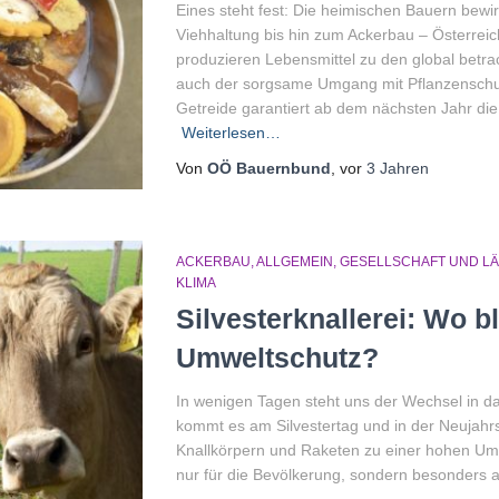
Eines steht fest: Die heimischen Bauern bewirt
Viehhaltung bis hin zum Ackerbau – Österreic
produzieren Lebensmittel zu den global betr
auch der sorgsame Umgang mit Pflanzenschu
Getreide garantiert ab dem nächsten Jahr die
Weiterlesen…
Von
OÖ Bauernbund
, vor
3 Jahren
ACKERBAU
ALLGEMEIN
GESELLSCHAFT UND L
KLIMA
Silvesterknallerei: Wo bl
Umweltschutz?
In wenigen Tagen steht uns der Wechsel in d
kommt es am Silvestertag und in der Neujahrs
Knallkörpern und Raketen zu einer hohen Umw
nur für die Bevölkerung, sondern besonders auc