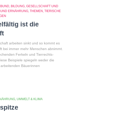
NBUND
BILDUNG
GESELLSCHAFT UND
L UND ERNÄHRUNG
THEMEN
TIERISCHE
GEN
ältig ist die
ft
schaft arbeiten sinkt und so kommt es
aft bei immer mehr Menschen abnimmt.
echenden Ferkeln und Tierrechts-
Diese Beispiele spiegeln weder die
t arbeitenden Bäuerinnen
RNÄHRUNG
UMWELT & KLIMA
 spitze