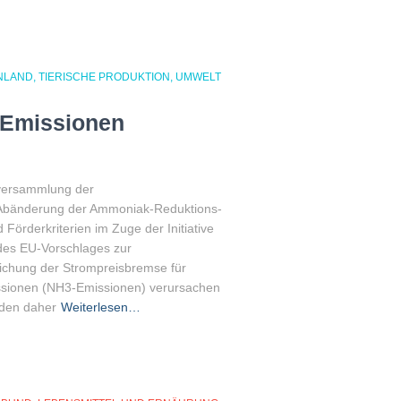
NLAND
TIERISCHE PRODUKTION
UMWELT
-Emissionen
lversammlung der
Abänderung der Ammoniak-Reduktions-
Förderkriterien im Zuge der Initiative
des EU-Vorschlages zur
lichung der Strompreisbremse für
ssionen (NH3-Emissionen) verursachen
rden daher
Weiterlesen…