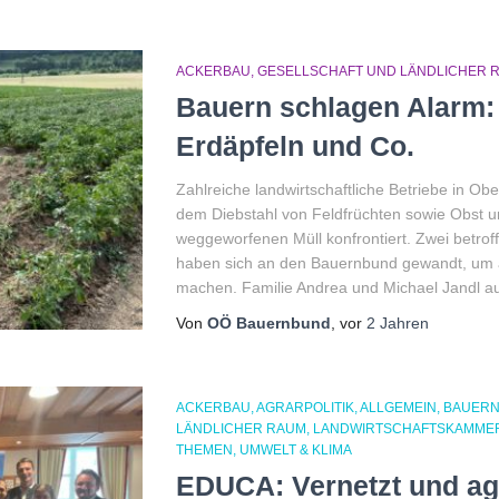
ACKERBAU
GESELLSCHAFT UND LÄNDLICHER 
Bauern schlagen Alarm:
Erdäpfeln und Co.
Zahlreiche landwirtschaftliche Betriebe in O
dem Diebstahl von Feldfrüchten sowie Obst 
weggeworfenen Müll konfrontiert. Zwei betro
haben sich an den Bauernbund gewandt, um 
machen. Familie Andrea und Michael Jandl aus
Von
OÖ Bauernbund
, vor
2 Jahren
ACKERBAU
AGRARPOLITIK
ALLGEMEIN
BAUER
LÄNDLICHER RAUM
LANDWIRTSCHAFTSKAMME
THEMEN
UMWELT & KLIMA
EDUCA: Vernetzt und agr