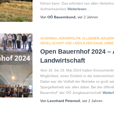
führen kann. Das erfordert von allen Verkeh
Aufmerksamkeit
Weiterlesen…
Von
OÖ Bauernbund
, vor
2 Jahren
ACKERBAU
AGRARPOLITIK
ALLGEMEIN
BAUER
GESELLSCHAFT UND LÄNDLICHER RAUM
UMWEL
Open Bauernhof 2024 – 
Landwirtschaft
Vom 16. bis 19. Mai 2024 hatten Konsument
Möglichkeit, einen Einblick in die österreich
Dabei war die Vielfalt der Betriebe so groß w
Spargelbetrieb war alles dabei. Bei der öffen
Bauernhof“ der OÖ Jungbauernschaft
Weiter
Von
Leonhard Peterseil
, vor
2 Jahren