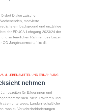
ördert Dialog zwischen
 Wochenenden, motivierte
iedlichstem Background und unzählige
dete der EDUCA-Lehrgang 2023/24 der
ihung im feierlichen Rahmen des Linzer
 OÖ Jungbauernschaft ist die
RAUM
LEBENSMITTEL UND ERNÄHRUNG
ücksicht nehmen
n Jahreszeiten für Bäuerinnen und
ngebracht werden. Viele Traktoren und
traßen unterwegs. Landwirtschaftliche
tos, was zu Verkehrsbehinderungen