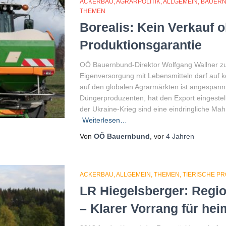
ACKERBAU
AGRARPOLITIK
ALLGEMEIN
BAUER
THEMEN
Borealis: Kein Verkauf 
Produktionsgarantie
OÖ Bauernbund-Direktor Wolfgang Wallner zu
Eigenversorgung mit Lebensmitteln darf auf k
auf den globalen Agrarmärkten ist angespannt
Düngerproduzenten, hat den Export eingestell
der Ukraine-Krieg sind eine eindringliche Mah
Weiterlesen…
Von
OÖ Bauernbund
, vor
4 Jahren
ACKERBAU
ALLGEMEIN
THEMEN
TIERISCHE P
LR Hiegelsberger: Region
– Klarer Vorrang für he