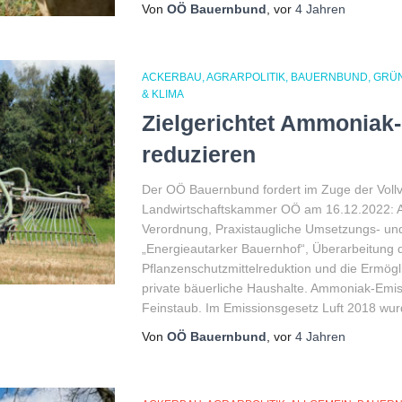
Von
OÖ Bauernbund
, vor
4 Jahren
ACKERBAU
AGRARPOLITIK
BAUERNBUND
GRÜ
& KLIMA
Zielgerichtet Ammoniak
reduzieren
Der OÖ Bauernbund fordert im Zuge der Vol
Landwirtschaftskammer OÖ am 16.12.2022: 
Verordnung, Praxistaugliche Umsetzungs- und 
„Energieautarker Bauernhof“, Überarbeitung 
Pflanzenschutzmittelreduktion und die Ermög
private bäuerliche Haushalte. Ammoniak-Emi
Feinstaub. Im Emissionsgesetz Luft 2018 wu
Von
OÖ Bauernbund
, vor
4 Jahren