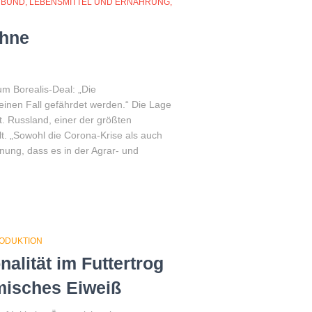
NBUND
LEBENSMITTEL UND ERNÄHRUNG
ohne
m Borealis-Deal: „Die
einen Fall gefährdet werden.“ Die Lage
. Russland, einer der größten
t. „Sowohl die Corona-Krise als auch
nung, dass es in der Agrar- und
RODUKTION
alität im Futtertrog
imisches Eiweiß