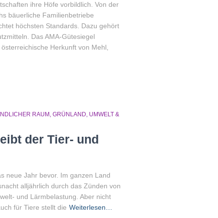
schaften ihre Höfe vorbildlich. Von der
hs bäuerliche Familienbetriebe
achtet höchsten Standards. Dazu gehört
tzmitteln. Das AMA-Gütesiegel
 österreichische Herkunft von Mehl,
ÄNDLICHER RAUM
GRÜNLAND
UMWELT &
eibt der Tier- und
as neue Jahr bevor. Im ganzen Land
nacht alljährlich durch das Zünden von
elt- und Lärmbelastung. Aber nicht
h für Tiere stellt die
Weiterlesen…