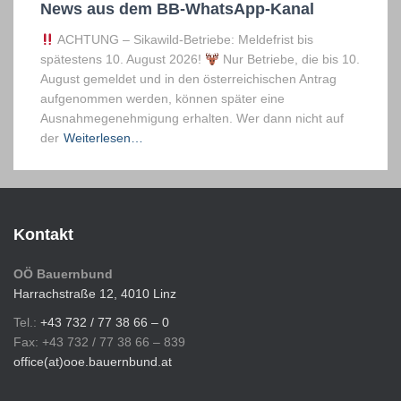
News aus dem BB-WhatsApp-Kanal
ACHTUNG – Sikawild-Betriebe: Meldefrist bis
spätestens 10. August 2026!
Nur Betriebe, die bis 10.
August gemeldet und in den österreichischen Antrag
aufgenommen werden, können später eine
Ausnahmegenehmigung erhalten. Wer dann nicht auf
der
Weiterlesen…
Kontakt
OÖ Bauernbund
Harrachstraße 12, 4010 Linz
Tel.:
+43 732 / 77 38 66 – 0
Fax: +43 732 / 77 38 66 – 839
office(at)ooe.bauernbund.at