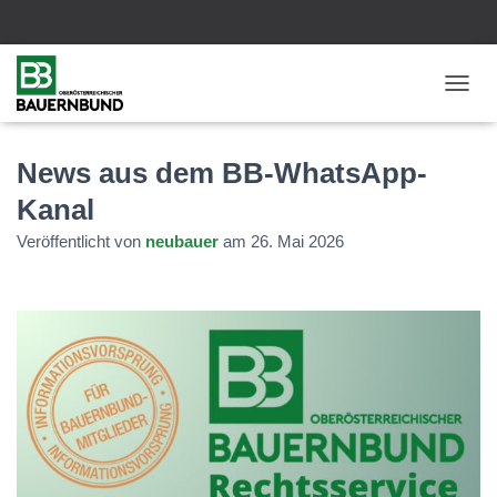
N
A
V
I
News aus dem BB-WhatsApp-
G
Kanal
A
T
Veröffentlicht von
neubauer
am
26. Mai 2026
I
O
N
U
M
S
C
H
A
L
T
E