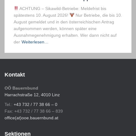
ACHTUNG – Sikawild-Betriebe: Meldefrist bis
spätestens 10. August 2026!
Nur Betriebe, die bis 10.
August gemeldet und in den österreichischen Antrag
aufgenommen werden, können später eine
Ausnahmegenehmigung erhalten. Wer dann nicht auf
der
Weiterlesen…
Kontakt
OÖ Bauernbund
Harrachstraße 12, 4010 Linz
Tel.:
+43 732 / 77 38 66 – 0
Fax: +43 732 / 77 38 66 – 839
office(at)ooe.bauernbund.at
Sektionen