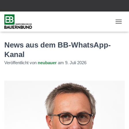
N
A
V
I
News aus dem BB-WhatsApp-
G
Kanal
A
T
Veröffentlicht von
neubauer
am
9. Juli 2026
I
O
N
U
M
S
C
H
A
L
T
E