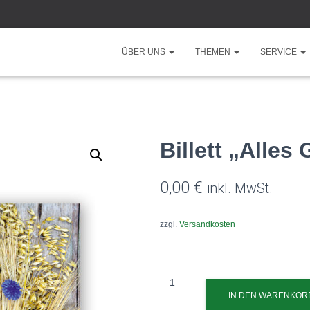
ÜBER UNS
THEMEN
SERVICE
Billett „Alles
0,00
€
inkl. MwSt.
zzgl.
Versandkosten
Billett
"Alles
IN DEN WARENKOR
Gute"