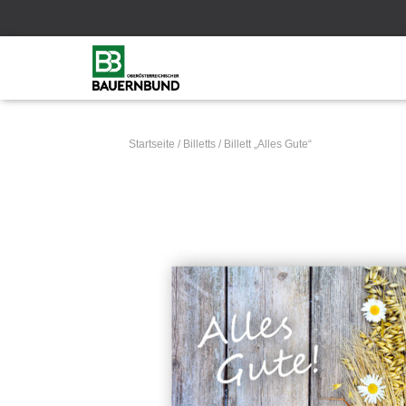
Startseite
/
Billetts
/ Billett „Alles Gute“