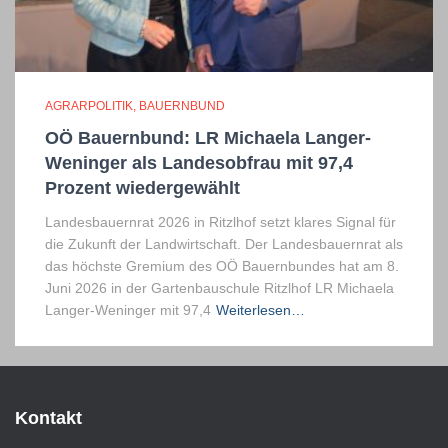
AGRARPOLITIK
BAUERNBUND
OÖ Bauernbund: LR Michaela Langer-
Weninger als Landesobfrau mit 97,4
Prozent wiedergewählt
Landesbauernrat 2026 in Ritzlhof setzt klares Signal für
die Zukunft der Landwirtschaft. Der Landesbauernrat als
das höchste Gremium des OÖ Bauernbundes hat am 8.
Juni 2026 in der Gartenbauschule Ritzlhof LR Michaela
Langer-Weninger mit 97,4
Weiterlesen…
Kontakt