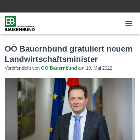
N
A
V
I
OÖ Bauernbund gratuliert neuem
G
Landwirtschaftsminister
A
T
Veröffentlicht von
OÖ Bauernbund
am
10. Mai 2022
I
O
N
U
M
S
C
H
A
L
T
E