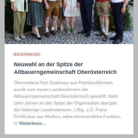
BAUERNBUND
Neuwahl an der Spitze der
Altbauerngemeinschaft Oberösterreich
Ökonomierat Karl Grabmayr aus Prambachkirchen
wurde zum neuen Landesobmann der
Altbauerngemeinschaft Oberösterreich gewählt. Nach
zehn Jahren an der Spitze der Organisation übergab
der bisherige Landesobmann, LAbg. a.D. Franz
Schillhuber aus Wolfern, seine ehrenamtliche Funktion.
In
Weiterlesen…