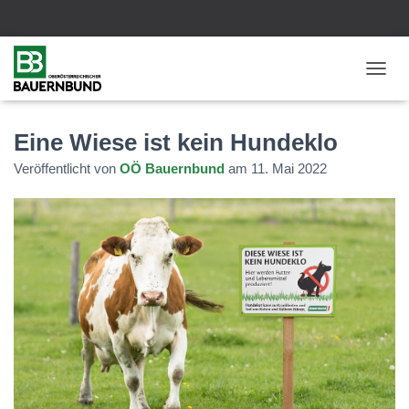
N
A
V
I
Eine Wiese ist kein Hundeklo
G
Veröffentlicht von
OÖ Bauernbund
am
11. Mai 2022
A
T
I
O
N
U
M
S
C
H
A
L
T
E