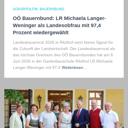
AGRARPOLITIK
BAUERNBUND
OÖ Bauernbund: LR Michaela Langer-
Weninger als Landesobfrau mit 97,4
Prozent wiedergewählt
Landesbauernrat 2026 in Ritzlhof setzt klares Signal für
die Zukunft der Landwirtschaft. Der Landesbauernrat als
das höchste Gremium des OÖ Bauernbundes hat am 8.
Juni 2026 in der Gartenbauschule Ritzlhof LR Michaela
Langer-Weninger mit 97,4
Weiterlesen…