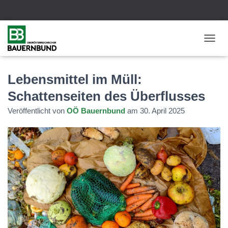
N
A
V
I
Lebensmittel im Müll:
G
Schattenseiten des Überflusses
A
T
Veröffentlicht von
OÖ Bauernbund
am
30. April 2025
I
O
N
U
M
S
C
H
A
L
T
E