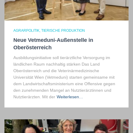
AGRARPOLITIK
TIERISCHE PRODUKTION
Neue Vetmeduni-Außenstelle in
Oberösterreich
Ausbildungsinitiative soll tierärztliche Versorgung im
ländlichen Raum nachhaltig stärken Das Land
Oberösterreich und die Veterinärmedizinische
Universität Wien (Vetmeduni) starten gemeinsame mit
dem Landwirtschaftsministerium eine Offensive gegen
den zunehmenden Mangel an Nutztierärztinnen und
Nutztierärzten. Mit der
Weiterlesen…