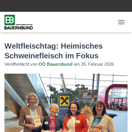
N
A
V
I
Weltfleischtag: Heimisches
G
Schweinefleisch im Fokus
A
T
Veröffentlicht von
OÖ Bauernbund
am
26. Februar 2026
I
O
N
U
M
S
C
H
A
L
T
E