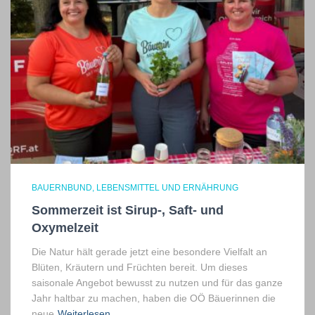
BAUERNBUND
LEBENSMITTEL UND ERNÄHRUNG
Sommerzeit ist Sirup-, Saft- und
Oxymelzeit
Die Natur hält gerade jetzt eine besondere Vielfalt an
Blüten, Kräutern und Früchten bereit. Um dieses
saisonale Angebot bewusst zu nutzen und für das ganze
Jahr haltbar zu machen, haben die OÖ Bäuerinnen die
neue
Weiterlesen…