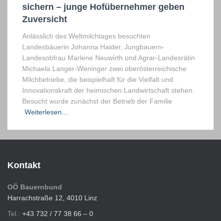
sichern – junge Hofübernehmer geben
Zuversicht
Anlässlich des Weltmilchtages besuchten
Landesbäuerin Johanna Haider, Jungbauern-
Landesobfrau Marlene Neuwirth und Agrar-Landesrätin
Michaela Langer-Weninger zwei oberösterreichische
Milchbetriebe, die beispielhaft für die Vielfalt und
Innovationskraft der heimischen Landwirtschaft stehen.
Besucht wurde zunächst der Betrieb der Familie
Weiterlesen…
Kontakt
OÖ Bauernbund
Harrachstraße 12, 4010 Linz
Tel.:
+43 732 / 77 38 66 – 0