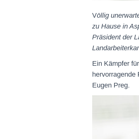
V
öllig unerwar
zu Hause in Asp
Präsident der 
Landarbeiterka
Ein Kämpfer für
hervorragende F
Eugen Preg.