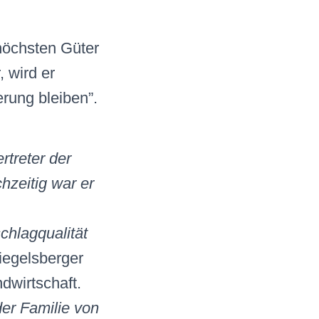
höchsten Güter
 wird er
erung bleiben”.
rtreter der
hzeitig war er
chlagqualität
iegelsberger
dwirtschaft.
der Familie von