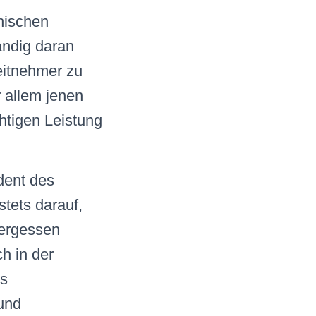
chischen
ändig daran
beitnehmer zu
 allem jenen
chtigen Leistung
dent des
tets darauf,
vergessen
h in der
ls
 und