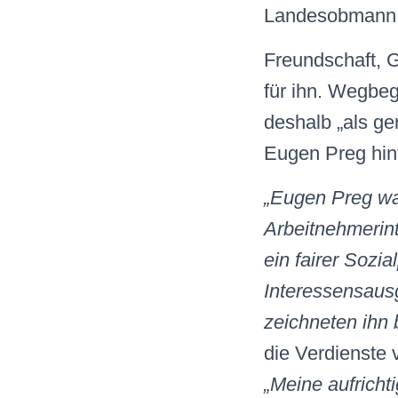
Landesobmann d
Freundschaft, G
für ihn. Wegbe
deshalb „als ger
Eugen Preg hint
„Eugen Preg war
Arbeitnehmerint
ein fairer Sozi
Interessensausg
zeichneten ihn
die Verdienste 
„Meine aufricht