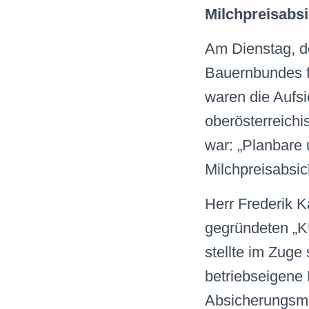
Milchpreisabsi
Am Dienstag, d
Bauernbundes f
waren die Aufsi
oberösterreich
war: „Planbare u
Milchpreisabsic
Herr Frederik K
gegründeten „K
stellte im Zuge
betriebseigene 
Absicherungsmö