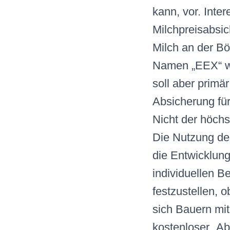
kann, vor. Inte
Milchpreisabsic
Milch an der Bö
Namen „EEX“ wu
soll aber primä
Absicherung fü
Nicht der höchst
Die Nutzung de
die Entwicklun
individuellen B
festzustellen, 
sich Bauern mi
kostenloser „Ab