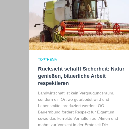
TOPTHEMA
Rücksicht schafft Sicherheit: Natur
genießen, bäuerliche Arbeit
respektieren
Landwirtschaft ist kein Vergnügungsraum,
sondern ein Ort wo gearbeitet wird und
Lebensmittel produziert werden: OÖ
Bauernbund fordert Respekt für Eigentum
sowie das korrekte Verhalten auf Almen und
mahnt zur Vorsicht in der Erntezeit Die