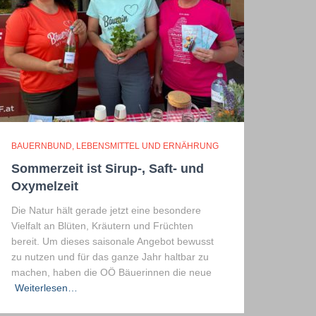
BAUERNBUND
LEBENSMITTEL UND ERNÄHRUNG
Sommerzeit ist Sirup-, Saft- und
Oxymelzeit
Die Natur hält gerade jetzt eine besondere
Vielfalt an Blüten, Kräutern und Früchten
bereit. Um dieses saisonale Angebot bewusst
zu nutzen und für das ganze Jahr haltbar zu
machen, haben die OÖ Bäuerinnen die neue
Weiterlesen…