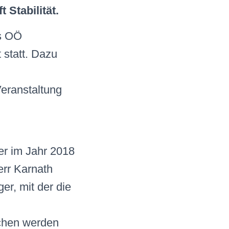
Stabilität.
es OÖ
statt. Dazu
eranstaltung
er im Jahr 2018
err Karnath
er, mit der die
chen werden