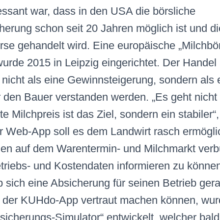
ressant war, dass in den USA die börsliche
herung schon seit 20 Jahren möglich ist und d
rse gehandelt wird. Eine europäische „Milchbö
rde 2015 in Leipzig eingerichtet. Der Handel
r nicht als eine Gewinnsteigerung, sondern als 
r den Bauer verstanden werden. „Es geht nich
e Milchpreis ist das Ziel, sondern ein stabiler“
r Web-App soll es dem Landwirt rasch ermöglic
gen auf dem Warentermin- und Milchmarkt ver
etriebs- und Kostendaten informieren zu könne
ob sich eine Absicherung für seinen Betrieb ger
t der KUHdo-App vertraut machen können, wur
sicherungs-Simulator“ entwickelt, welcher bald