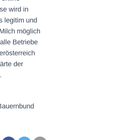
se wird in
s legitim und
Milch möglich
 alle Betriebe
erösterreich
lärte der
.
 Bauernbund