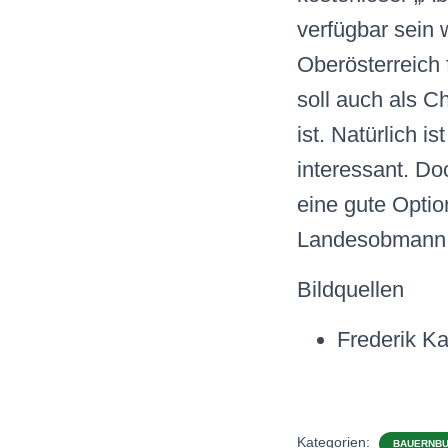
verfügbar sein w
Oberösterreich 
soll auch als C
ist. Natürlich i
interessant. Do
eine gute Option
Landesobmann 
Bildquellen
Frederik K
Kategorien:
BAUERNB