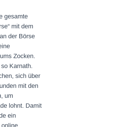
ie gesamte
rse“ mit dem
 an der Börse
eine
t ums Zocken.
, so Karnath.
hen, sich über
bunden mit den
n, um
ade lohnt. Damit
de ein
 online