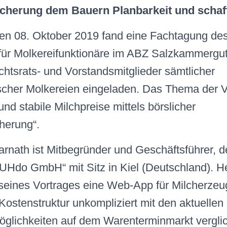
cherung dem Bauern Planbarkeit und schafft 
en 08. Oktober 2019 fand eine Fachtagung d
ür Molkereifunktionäre im ABZ Salzkammergut 
chtsrats- und Vorstandsmitglieder sämtlicher
ischer Molkereien eingeladen. Das Thema der V
nd stabile Milchpreise mittels börslicher
herung“.
arnath ist Mitbegründer und Geschäftsführer, d
UHdo GmbH“ mit Sitz in Kiel (Deutschland). H
 seines Vortrages eine Web-App für Milcherzeug
Kostenstruktur unkompliziert mit den aktuellen
glichkeiten auf dem Warenterminmarkt vergli